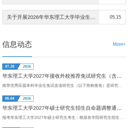
关于开展2026年华东理工大学毕业生基层就业学费补偿国家助学贷款代偿工作的通知
05.15
信息动态
More+
07.20
2026
华东理工大学2027年接收外校推荐免试研究生（含直博生）预报名通知
推荐优秀应届本科毕业生免试攻读研究生（以下简称推免）是研究生多元招生体系的重要组成部分，是加强拔尖创新人才选拔、提高研究生招生质量的重要举措。为进一步推动我校科学规范选拔、择优录取，保障考生自主报考权利，维护公平竞争环境，提高招生质量和办学水平，现就外校推免生预报名工作的有关安排通知如下：一、工作原则坚持以提高选拔质量为核心，完善全面考查、综合评价、择优选拔；突出能力考查，注重一贯表现，强化对考生科研创新潜质和专业能力倾向的考核。二、报考基本条件1．拥护中国共产党的领导，愿为社会主义现代化建设服务，品德良好，遵纪守法。2．预计能够获得所在学校推荐免试研究生资格的优秀应届本科毕业生。3．在校期间各方面表现良好，身体健康，学习成绩优秀，具备作为硕士研究生或直博生培养的潜质和基础。三、预报名办法符合报考条件的考生7月21日至9月13日（部分学院会有调整，具体以报名系统设定时间为准）到我校研究生招生平台网上预报名（网址：https://yz.ecust.edu.cn/）。注：我校部分全日制专业不招收推免生，具体招生信息以我校公布的2027年推免生招生目录为准（预计于2026年9月下旬发布）。四
06.04
2026
华东理工大学2027年硕士研究生招生自命题调整通知（持续更新中）
报考华东理工大学2027年硕士研究生考生：根据各学院研究生招生工作领导小组讨论决定，我校部分学院2027年硕士研究生招生考试自命题科目及报考信息有所调整，现公布如下（持续更新），未公布的暂不调整。特别说明：2027年考试信息均以今年9月公布的《华东理工大学2027年学术学位硕士研究生招生专业目录》，《华东理工大学2027年专业学位硕士研究生招生专业目录》及《2027年全国硕士研究生入学考试华东理工大学自命题科目（部分）考试大纲》为准。请及时关注华东理工大学研究生院网站(https://gschool.ecust.edu.cn/)最新信息。学院代码学院名称链接012社会与公共管理学院https://cpsa.ecust.edu.cn/2026/0520/c12411a190459/page.htm