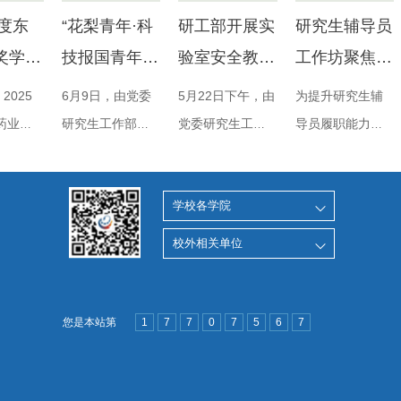
年度东
“花梨青年·科
研工部开展实
研究生辅导员
奖学
技报国青年
验室安全教育
工作坊聚焦民
金颁奖
说”首期活动
助力研究生筑
族团结和就业
2025
6月9日，由党委
5月22日下午，由
为提升研究生辅
行
举行
牢安全防线
资助
药业奖
研究生工作部主
党委研究生工作
导员履职能力，
金颁奖
办、化工学院承
部举办的研究生
强化思想政治教
汇校区
办的“花梨青年·科
实验室安全教育
育实效，5月20
学校各学院
岳药业
技报国青年说”第
专题讲座在徐汇
日，党委研工部
总经理
一期活动在奉贤
校区研究生楼第
举办新一期研究
校外相关单位
学院教
校区通海厅举
四多媒体教室举
生辅导员工作
药业奖
行。本次活动
行。校实验室与
坊，组织各学院
金评审
以“矢志工程报国·
装备处副处长、
研究生辅导员，
您是本站第
1
7
7
0
7
5
6
7
任宋恭
挺膺科技担当”为
安全办主任徐宏
围绕民族团结进
与发展
主题，依托“花梨
勇老师以“熟悉的
步教育、毕业生