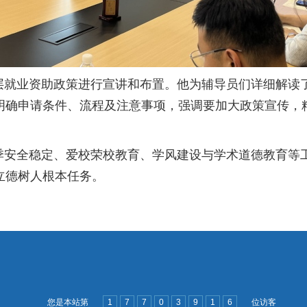
就业资助政策进行宣讲和布置。他为辅导员们详细解读了
明确申请条件、流程及注意事项，强调要加大政策宣传，
季安全稳定、爱校荣校教育、学风建设与学术道德教育等
立德树人根本任务。
您是本站第
1
7
7
0
3
9
1
6
位访客