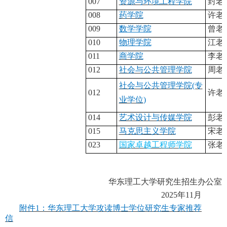
007
资源与环境工程学院
封
老
008
药学院
许老
009
数学学院
曾老
010
物理学院
江老
011
商学院
李老
012
社会与公共管理学院
周老
社会与公共管理学院(专
012
许老
业学位)
014
艺术设计与传媒学院
彭老
015
马克思主义学院
宋老
0
23
国家卓越工程师学院
张
老
华东理工大学研究生招生办公室
202
5
年
11
月
附件1：华东理工大学攻读博士学位研究生专家推荐
信