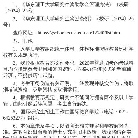
1
、《华东理工大学研究生
奖助学金管理办法
》（校研
〔
20
24
〕
25
号）
2
、《华东理工大学研究生
奖励条例
》（校研〔
202
4
〕
2
6
号）
查询网址：
https://gschool.ecust.edu.cn/127
40
/list.htm
八、其他
1
、
入学后学校组织统一体检，体检标准按照教育部和学
校有关规定执行。
2
、
我校根据教育部文件要求，
202
6
年普通招考的考试科
目均不指定参考书目和复习资料，不举办任何形式的考前辅
导班，不提供历年试题。
3
、考生不得伪造有关证明。一经发现并核实作伪，将取
消考试资格、录取资格或取消学籍。
4
、根据教育部规定，研究生不能同时拥有两个及以上学
籍，由此引起后续问题，考生自行解决。
5
、
国际研究生招生工作由国际教育学院（电话：
021-
64253277
）组织。
6
、
本简章
未及事项，以教育部相关规定和学校解释为
准。若教育部出台新的博士研究生招生政策，我校将结合实