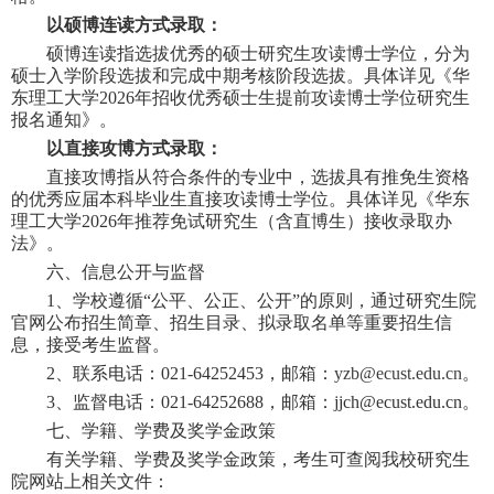
以硕博连读方式录取：
硕博连读指选拔优秀的硕士研究生攻读博士学位，分为
硕士入学阶段选拔和完成中期考核阶段选拔。具体
详
见《华
东理工大学
2026
年招收优秀硕士生提前攻读博士学位研究生
报名通知
》。
以直接攻博方式录取：
直接攻博指从符合条件的专业中，选拔具有推免生资格
的优秀应届本科毕业生直接攻读博士学位。具体
详
见《华东
理工大学
2026
年推荐免试研究生（含直博生）接收录取办
法
》。
六、信息公开与监督
1
、学校遵循
“
公平、公正、公开
”
的原则，通过研究生院
官网公布招生简章、招生目录、拟录取名单等重要招生信
息，接受考生监督。
2
、
联系
电话：
021-64252453
，邮箱：
yzb@ecust.edu.cn
。
3
、监督电话：
021-64252688
，邮箱：
jjch@ecust.edu.cn
。
七、学籍、学费及奖学金政策
有关学籍、学费及奖学金政策，考生可查阅我校研究生
院网站上相关文件：