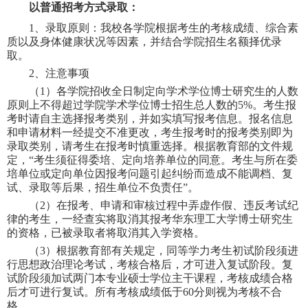
以普通招考方式录取：
1
、录取原则：我校各学院根据考生的考核成绩、综合素
质以及身体健康状况等因素，并结合学院招生名额择优录
取。
2
、注意事项
（
1
）各学院招收
全日制定向
学术学位博士研究生的人数
原则上不得超过学院学术学位博士招生总人数的
5%
。考生报
考时请自主选择报考类别，并如实填写报考信息。报名信息
和申请材料一经提交不准更改，考生报考时的报考类别即为
录取类别，请考生在报考时慎重选择。根据教育部的文件规
定，
“
考生须征得委培、定向培养单位的同意。考生与所在委
培单位或定向单位因报考问题引起纠纷而造成不能调档、复
试、录取等后果，招生单位不负责任
”
。
（
2
）在报考、申请和审核过程中弄虚作假、违反考试纪
律的考生，一经查实将取消其报考华东理工大学博士研究生
的资格，已被录取者将取消其入学资格。
（
3
）根据教育部有关规定，同等学力考生初试阶段须进
行思想政治理论考试，考核合格后，才可进入复试阶段。复
试阶段须加试两门本专业硕士学位主干课程，考核成绩合格
后才可进行复试。所有考核成绩低于
60
分则视为考核不合
格。