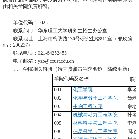
际做出相应调整，并及时对外公布。
各学院制定的招生办法
由相关学院负责解释。
单位代码：
10251
联系部门：华东理工大学研究生招生办公室
联系地址：上海市梅陇路
130
号研究生楼
811
室（邮政编
码：
200237
）
联系电话：
021-64252453
电子邮箱：
yzb@ecust.edu.cn
九、
学院相关链接（请直接点击学院名称，陆续更新）
学院代码及名称
联
001
化工学院
李老
002
化学与分子工程学院
聂
老
003
生物工程学院
余老
004
机械与动力工程学院
孙老
005
材料科学与工程学院
李老
006
信息科学与工程学院
周老