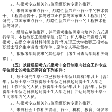
2
、与报考专业相关的
2
位高级职称专家的推荐。
3
、
来自
国家重点行业、战略性新兴产业行业中的技术骨
干、工程管理骨干，参与过或正在参与国家重大工程项目的
研究，或国家重点行业、战略性新兴产业行业的工程技术创
新与研发。
4
、经所在单位推荐，并同意考生按照定向培养的方式进
行学习。本校教职工须经学院（部门）和人事处同意后方可
报考，在提交申请材料时须出具
“
华东理工大学教职工报考在
职博士研究生申请表
”
复印件，原件交人事处留存。
5
、
拟报考学院要求的其他条件（考生可查阅学院相关链
接）。
（
五）
以普通招考方式报考
非全日制定向社会工作专业
学位
博士
的考生还需符合下列条件
：
1
、硕士研究生毕业或已获硕士学位且具有
2
年以上（含
2
年，从硕士毕业或获得硕士学位之日算起到博士生入学之
日）工作经历的人员；获得学士学位
6
年以上（含
6
年，从获
得学士学位之日算起到博士生入学之日）并达到与硕士毕业
生同等学力的人员。
2
、与报考专业相关的
2
位高级职称专家的推荐。
3
、
来自
社会工作相关管理、行业、机构、教育、研发等