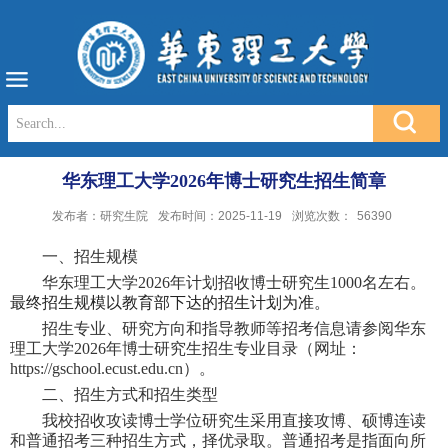
华东理工大学2026年博士研究生招生简章
发布者：研究生院
发布时间：2025-11-19
浏览次数：
56390
一、招生
规模
华东理工大学
202
6
年计划
招收博士研究生
1000
名左右。
最终招生
规模
以教育部下达的
招生计划
为准。
招生专业、研究方向和指导教师等招考信息请参阅华东
理工大学
202
6
年博士研究生招生专业目录（网址：
https://gschool.ecust.edu.cn
）。
二、
招生方式和
招生
类型
我校招收攻读博士
学位
研究生采用
直接攻博、硕博连读
和
普通招考三种招生方式
，择优录取。普通招考是指面向所