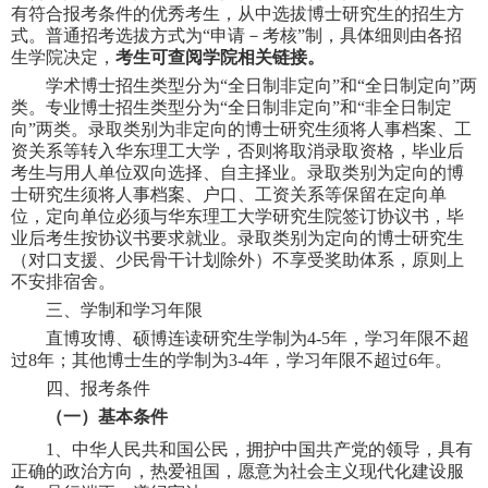
有符合报考条件的优秀考生，从中选拔博士研究生的招生方
式。普通招考选拔方式为
“
申请
－
考核
”
制，具体细则由各招
生学院决定，
考生可查阅学院相关链接。
学术博士招生类型分为
“
全日制非定向
”
和
“
全日制定向
”
两
类。专业博士招生类型分为
“
全日制非定向
”
和
“
非全日制定
向
”
两类。录取类别为
非定向的博士研究生
须将人事档案、工
资关系等转入华东理工大学，否则将取消录取资格，毕业后
考生与用人单位双向选择、自主择业。
录取类别为定向的博
士研究生须
将人事档案、户口、工资关系等保留在定向单
位，定向单位必须与华东理工大学研究生院签订协议书，毕
业后考生按协议书要求就业。录取类别为定向的博士研究生
（对口支援、少民骨干计划除外）
不享受奖助体系，
原则上
不安排宿舍。
三、
学制和
学习年限
直博攻博
、
硕博连读研究生学制为
4-5
年，学习年限不超
过
8
年
；
其他博士生的学制为
3-4
年，
学习年限不超过
6
年
。
四、报考条件
（
一）基本条件
1
、中华人民共和国公民，
拥护中国共产党的领导，具有
正确的政治方向，热爱祖国，愿意为社会主义现代化建设服