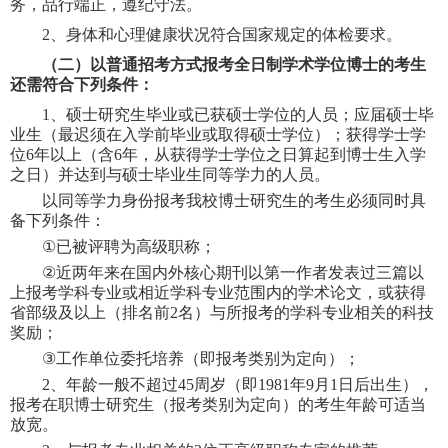
务，品行端正，遵纪守法。
2
、
身体和心理健康状况符合国家规定的体检要求。
（
二）
以普通招考方式报考
全日制
学术学位博士
的考生
还需符合下列条件
：
1
、硕士研究生毕业或已获硕士学位的人员；应届硕士毕
业生（最迟须在入学前毕业或取得硕士学位）；获得学士学
位
6
年以上（含
6
年，从获得学士学位之日算起到博士生入学
之日）并达到与硕士毕业生同等学力的人员。
以同等学力身份报考我校博士研究生的考生必须同时具
备下列条件：
①
已被评聘为高级职称；
②
近两年来在国内外核心期刊以第一作者发表过三篇以
上报考学科专业或相近学科专业范围内的学术论文，或获得
省部级及以上
（
排名前
2
名
）
与所报考的学科专业相关的科技
奖励；
③
工作单位委托培养（即报考类别为定向）；
2
、
年龄一般不超过
45
周岁（即
19
81
年
9
月
1
日后出生），
报考在职博士研究生（报考类别为定向）的考生年龄可适当
放宽。