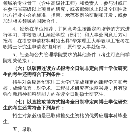
领域的专业骨干（含中高级社工师）和负责人，参与过或正
在参与省部级以上项目的研究，或省部级以上以及全国性及
地方行业协会的标准、指南、示范案例的研制和开发，或参
加过相关领域的国际合作。
4
、经所在单位推荐，并同意考生按照定向培养的方式进
行学习。本校教职工须经学院（部门）和人事处同意后方可
报考，在提交申请材料时须出具
“
华东理工大学教职工报考在
职博士研究生申请表
”
复印件，原件交人事处留存。
5
、社会与公共管理
学院要求的其他条件（考生可查阅学
院相关链接）。
（
六）
以硕博连读方式报考
全日制非定向
博士
学位研究
生的考生还需符合下列条件
：
招生对象应是
华东理工大学
已完成规定的课程学习和考
核，成绩优秀，对学术
、
工程技术
研究有浓厚兴趣，具有较
强创新精神和科研能力的
在读全日制硕士研究生
。
（
七）
以直接攻博方式报考
全日制非定向
博士
学位研究
生的考生还需符合下列条件
：
招生对象必须是已取得推免生资格的优秀应届本科毕业
生。
五、录取