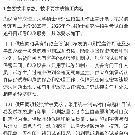
1.
主要技术参数、技术要求或施工内容
为保障
华东理工大学硕士研究生招生工作正常开展，
拟
采购
华东理工大学
2025
年、
2026
年
全国硕
士研究生招生考试自命
题科目试卷印刷服务
，
具体要求如下。
（
1）供应商须
具有行政主管部门核发的印刷经营许可证及从
事国家统一考试试卷印制业务资格，能够承接保密试卷印制
业务。供货商须
具
有完善的保密印刷制度、独立的试卷印刷
保密车间、印刷设备（只用于试卷印制）、具备专门工作人
员，试卷生产过程中做到全程无死角监控
。
供应商须承诺认
真做好试卷印刷的保密和管理工作
，
保障
无任何泄密等违规
违法问题出现，如有泄密应视责任情况追究法律责任并处以
相应的经济赔偿。
（
2）供应商须按照学校要求，采用统一制式对自命题科目试
卷及试卷袋进行印刷。印刷数量以各专业自命题考试科目实
际需求为准。供应商须保障印刷品质量，做到印刷字迹与图
片清晰，墨色均匀，纸面整洁，试卷无褶皱污渍、模糊、破
损现象，无少印、错印试题情况
，
印刷完成后
每份试卷单独