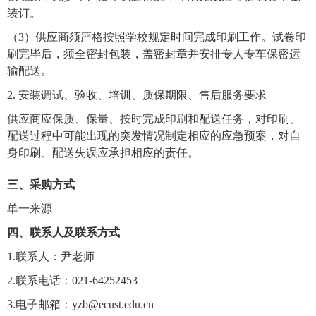
装订
。
（
3）供应商须
严格按照学校规定时间完成印刷工作
。
试卷印
刷完毕后，
须
全密封包装，盖密封章
并
安排专人专车
保密运
输
配送。
2.
安装调试、验收、培训、质保期限、售后服务要求
供应商应保质、保量、按时完成印刷和配送任务，对印刷、
配送过程中可能出现的突发情况制定相应的应急预案，对自
身印刷、配送失误应承担相应的责任。
三、采购方式
单一来源
四、联系人及联系方式
1.
联系人：
尹
老师
2.
联系电话：
021-6425
2453
3.
电子邮箱：
yzb
@ecust.edu.cn