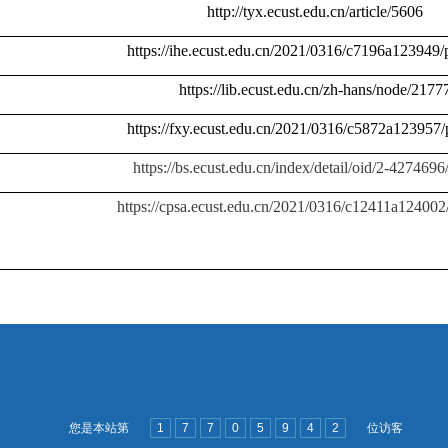
http://tyx.ecust.edu.cn/article/5606
https://ihe.ecust.edu.cn/2021/0316/c7196a123949
https://lib.ecust.edu.cn/zh-hans/node/2177
https://fxy.ecust.edu.cn/2021/0316/c5872a123957
https://bs.ecust.edu.cn/index/detail/oid/2-427469
https://cpsa.ecust.edu.cn/2021/0316/c12411a12400
您是本站第
1
7
7
0
5
9
4
2
位访客