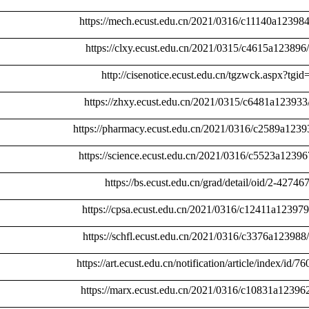
https://mech.ecust.edu.cn/2021/0316/c11140a12398
https://clxy.ecust.edu.cn/2021/0315/c4615a123896
http://cisenotice.ecust.edu.cn/tgzwck.aspx?tgi
https://zhxy.ecust.edu.cn/2021/0315/c6481a123933
https://pharmacy.ecust.edu.cn/2021/0316/c2589a1239
https://science.ecust.edu.cn/2021/0316/c5523a1239
https://bs.ecust.edu.cn/grad/detail/oid/2-42746
https://cpsa.ecust.edu.cn/2021/0316/c12411a12397
https://schfl.ecust.edu.cn/2021/0316/c3376a12398
https://art.ecust.edu.cn/notification/article/index/id/76
https://marx.ecust.edu.cn/2021/0316/c10831a12396