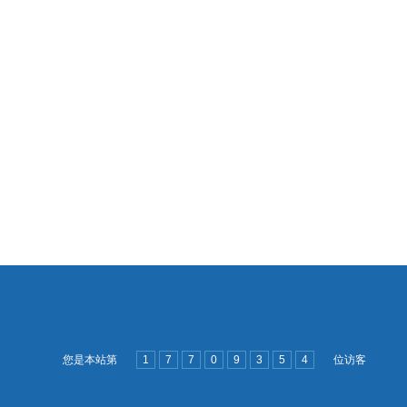
您是本站第
1
7
7
0
9
3
5
4
位访客